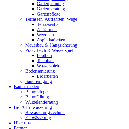
Gartenplanung
Gartenberatung
Gartenpflege
Terrassen, Auffahrten, Wege
Terrassenbau
Auffahrten
Wegebau
Asphaltarbeiten
Mauerbau & Hangsicherung
Pool, Teich & Wasserspiel
Poolbau
Teichbau
Wasserspiele
Bodensanierung
Erdarbeiten
Sandreinigung
Baumarbeiten
Baumpflege
Baumfällung
Wurzelentfernung
Be- & Entwässerung
Bewässerungstechnik
Entwässerung
Über uns
Partner