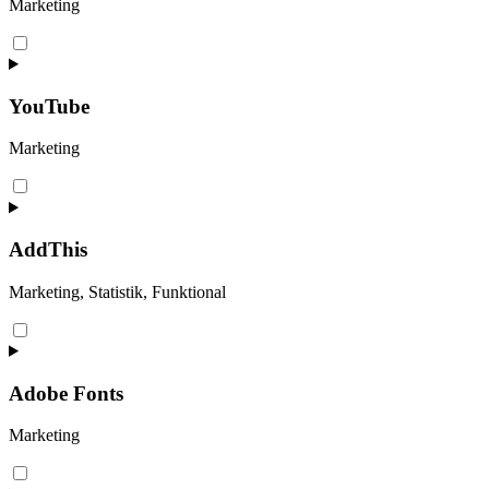
Marketing
Consent
to
service
google-
YouTube
recaptcha
Marketing
Consent
to
service
youtube
AddThis
Marketing, Statistik, Funktional
Consent
to
service
addthis
Adobe Fonts
Marketing
Consent