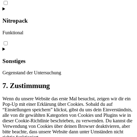
Consent
to
service
intercom-
Nitropack
messenger
Funktional
Consent
to
service
nitropack
Sonstiges
Gegenstand der Untersuchung
Consent
7. Zustimmung
to
service
Wenn du unsere Website das erste Mal besuchst, zeigen wir dir ein
sonstiges
Pop-Up mit einer Erklärung über Cookies. Sobald du auf
“Einstellungen speichern” klickst, gibst du uns dein Einverständnis,
alle von dir gewählten Kategorien von Cookies und Plugins wie in
dieser Cookie-Richtlinie beschrieben, zu verwenden. Du kannst die
Verwendung von Cookies über deinen Browser deaktivieren, aber
bitte beachte, dass unsere Website dann unter Umständen nicht