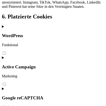
anonymisiert. Instagram, TikTok, WhatsApp, Facebook, LinkedIn
und Pinterest hat seine Sitze in den Vereinigten Staaten.
6. Platzierte Cookies
WordPress
Funktional
Consent
to
service
wordpress
Active Campaign
Marketing
Consent
to
service
active-
Google reCAPTCHA
campaign