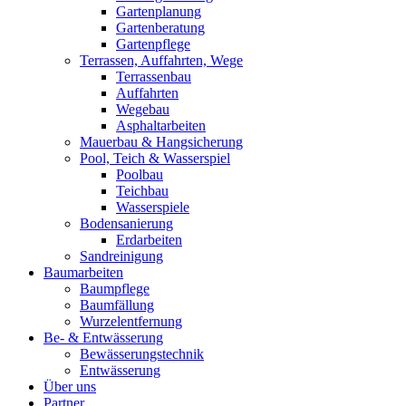
Gartenplanung
Gartenberatung
Gartenpflege
Terrassen, Auffahrten, Wege
Terrassenbau
Auffahrten
Wegebau
Asphaltarbeiten
Mauerbau & Hangsicherung
Pool, Teich & Wasserspiel
Poolbau
Teichbau
Wasserspiele
Bodensanierung
Erdarbeiten
Sandreinigung
Baumarbeiten
Baumpflege
Baumfällung
Wurzelentfernung
Be- & Entwässerung
Bewässerungstechnik
Entwässerung
Über uns
Partner