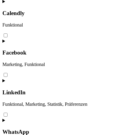
to
service
adobe-
Calendly
fonts
Funktional
Consent
to
service
calendly
Facebook
Marketing, Funktional
Consent
to
service
facebook
LinkedIn
Funktional, Marketing, Statistik, Präferenzen
Consent
to
service
linkedin
WhatsApp