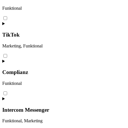
Funktional
Consent
to
service
whatsapp
TikTok
Marketing, Funktional
Consent
to
service
tiktok
Complianz
Funktional
Consent
to
service
complianz
Intercom Messenger
Funktional, Marketing