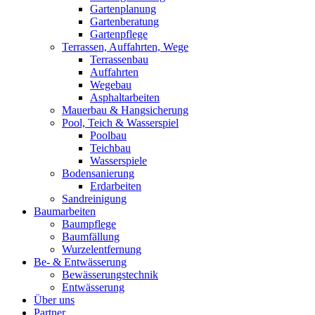
Gartenplanung
Gartenberatung
Gartenpflege
Terrassen, Auffahrten, Wege
Terrassenbau
Auffahrten
Wegebau
Asphaltarbeiten
Mauerbau & Hangsicherung
Pool, Teich & Wasserspiel
Poolbau
Teichbau
Wasserspiele
Bodensanierung
Erdarbeiten
Sandreinigung
Baumarbeiten
Baumpflege
Baumfällung
Wurzelentfernung
Be- & Entwässerung
Bewässerungstechnik
Entwässerung
Über uns
Partner