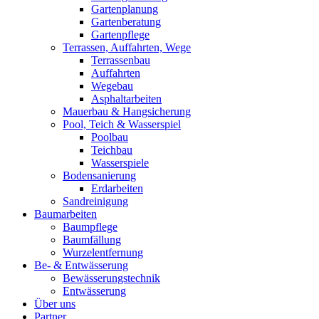
Gartenplanung
Gartenberatung
Gartenpflege
Terrassen, Auffahrten, Wege
Terrassenbau
Auffahrten
Wegebau
Asphaltarbeiten
Mauerbau & Hangsicherung
Pool, Teich & Wasserspiel
Poolbau
Teichbau
Wasserspiele
Bodensanierung
Erdarbeiten
Sandreinigung
Baumarbeiten
Baumpflege
Baumfällung
Wurzelentfernung
Be- & Entwässerung
Bewässerungstechnik
Entwässerung
Über uns
Partner